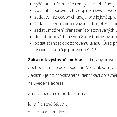
vyžádat si informaci o tom, jaké osobní úda
vyžádat si opravu nebo doplnění svých osobn
žádat výmaz osobních údajů, pro jejichž zprac
žádat omezení zpracovávání údajů, které jso
žádat umožnění přenesení zpracovávaných ú
dostat odpověď na svou žádost adresovanou
podat stížnost k dozorovému úřadu (Úřad pr
osobních údajů je porušeno GDPR.
Zákazník výslovně souhlasí
s tím, aby provoz
obchodních nabídek a sdělení. Zákazník souhlas
Zákazník je po prokazatelné identifikaci oprávn
na uvedené adrese.
Za provozovatele podepsána v.r.
Jana Pichlová Šťastná
majitelka a manažerka