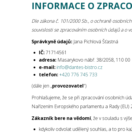
INFORMACE O ZPRACO
Dle zákona č. 101/2000 Sb., o ochraně osobních 
souvislosti se zpracováním osobních údajů a o 
Správkyně údajů:
Jana Pichlová Šťastná
IČ:
71714561
adresa:
Masarykovo nábř. 38/2058, 110 00 
e-mail:
info@dantes-bistro.cz
telefon:
+420 776 745 733
(dále jen „
provozovatel
“)
Prohlašujeme, že se při zpracování osobních úd
Nařízením Evropského parlamentu a Rady (EU) 2
Zákazník bere na vědomí
, že v souladu s v
kdykoliv odvolat udělený souhlas, a to pro k