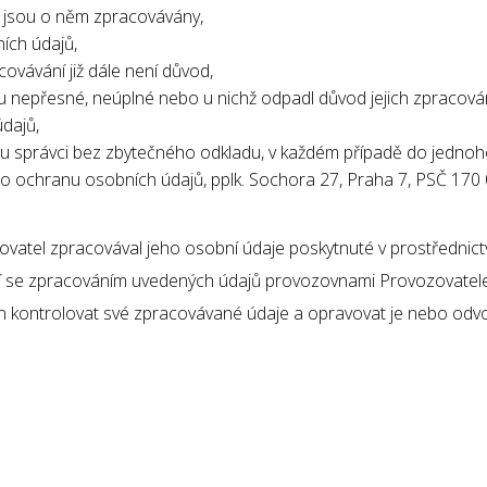
je jsou o něm zpracovávány,
ích údajů,
ovávání již dále není důvod,
u nepřesné, neúplné nebo u nichž odpadl důvod jejich zpracování
dajů,
 správci bez zbytečného odkladu, v každém případě do jednoh
o ochranu osobních údajů, pplk. Sochora 27, Praha 7, PSČ 170 
ovatel zpracovával jeho osobní údaje poskytnuté v prostřednic
í se zpracováním uvedených údajů provozovnami Provozovatele a
ěn kontrolovat své zpracovávané údaje a opravovat je nebo odvo