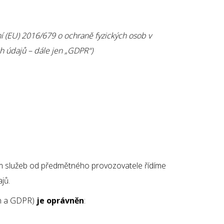
ní (EU) 2016/679 o ochraně fyzických osob v
h údajů – dále jen „GDPR“)
pem služeb od předmětného provozovatele řídíme
jů.
on a GDPR)
je oprávněn
: