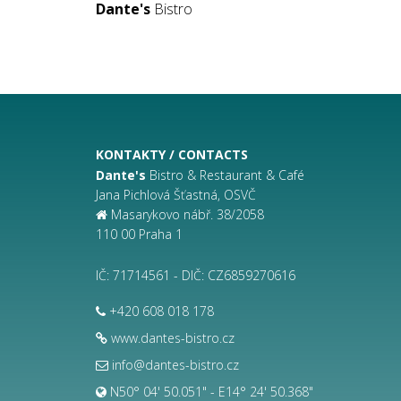
Dante's
Bistro
KONTAKTY / CONTACTS
Dante's
Bistro & Restaurant & Café
Jana Pichlová Šťastná, OSVČ
Masarykovo nábř. 38/2058
110 00 Praha 1
IČ: 71714561 - DIČ: CZ6859270616
+420 608 018 178
www.dantes-bistro.cz
info@dantes-bistro.cz
N50° 04' 50.051" - E14° 24' 50.368"