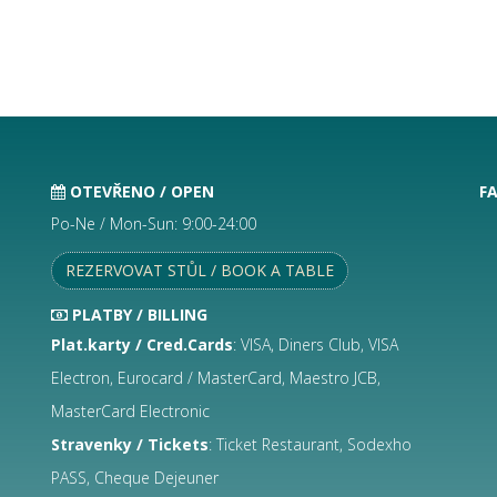
OTEVŘENO / OPEN
F
Po-Ne / Mon-Sun: 9:00-24:00
REZERVOVAT STŮL / BOOK A TABLE
PLATBY / BILLING
Plat.karty / Cred.Cards
: VISA, Diners Club, VISA
Electron, Eurocard / MasterCard, Maestro JCB,
MasterCard Electronic
Stravenky / Tickets
: Ticket Restaurant, Sodexho
PASS, Cheque Dejeuner